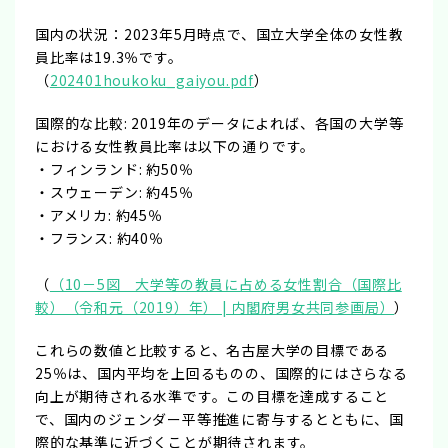
国内の状況：2023年5月時点で、国立大学全体の女性教
員比率は19.3％です。
（
202401houkoku_gaiyou.pdf
）
国際的な比較: 2019年のデータによれば、各国の大学等
における女性教員比率は以下の通りです。
・フィンランド: 約50％
・スウェーデン: 約45％
・アメリカ: 約45％
・フランス: 約40％
（
（10－5図 大学等の教員に占める女性割合（国際比
較）（令和元（2019）年） | 内閣府男女共同参画局）
）
これらの数値と比較すると、名古屋大学の目標である
25％は、国内平均を上回るものの、国際的にはさらなる
向上が期待される水準です。この目標を達成すること
で、国内のジェンダー平等推進に寄与するとともに、国
際的な基準に近づくことが期待されます。