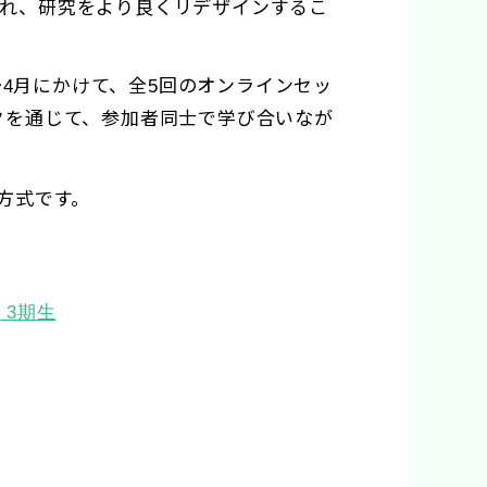
れ、研究をより良くリデザインするこ
〜
月にかけて、全
回のオンラインセッ
4
5
クを通じて、参加者同士で学び合いなが
方式です。
ン
3
期生