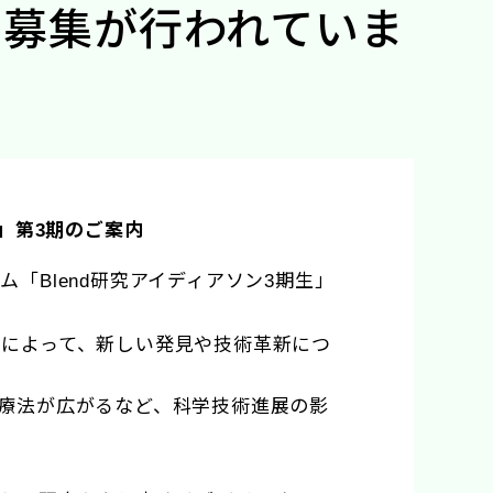
の募集が行われていま
」第
期のご案内
3
ラム「
研究アイディアソン
期生」
Blend
3
によって、新しい発見や技術革新につ
療法が広がるなど、科学技術進展の影