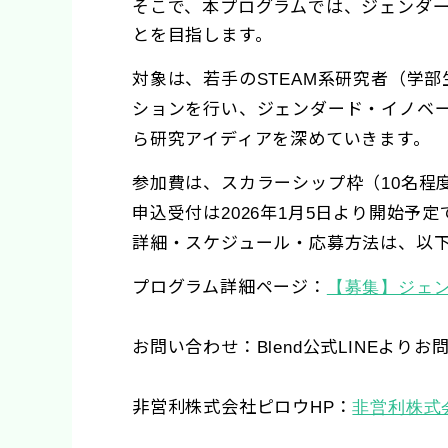
そこで、本プログラムでは、ジェンダ
とを目指します。
対象は、若手の
系研究者（学部
STEAM
ションを行い、ジェンダード・イノベ
ら研究アイディアを深めていきます。
参加費は、スカラーシップ枠（
名程
10
申込受付は
年
月
日より開始予定
2026
1
5
詳細・スケジュール・応募方法は、以
プログラム詳細ページ：
【募集】ジェ
お問い合わせ：
公式
よりお
Blend
LINE
非営利株式会社ピロウ
：
HP
非営利株式