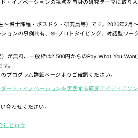
ード・イノベーションの視点を自身の研究テーマに取り入
生〜博士課程・ポスドク・研究員等）です。
年
月
2026
2
ーションの事例共有、
プロトタイピング、対話型ワー
SF
度）が無料、一般枠は
円からの
2,500
Pay What You Want
です。
下のプログラム詳細ページよりご確認ください。
ンダード・イノベーションを実践する研究アイディアソ
問い合わせください。
会社ピロウ