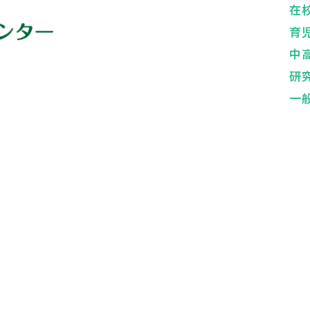
在
育
中
研
一