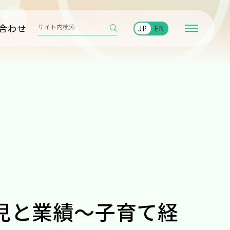
合わせ
JP
EN
児と業績～子育て経