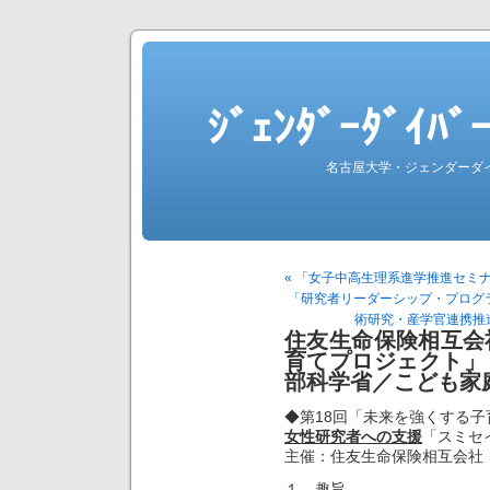
ｼﾞｪﾝﾀﾞｰﾀﾞｲ
名古屋大学・ジェンダーダ
« 「女子中高生理系進学推進セミ
「研究者リーダーシップ・プログ
術研究・産学官連携推
住友生命保険相互会
育てプロジェクト」
部科学省／こども家
◆第18回「未来を強くする
女性研究者への支援
「スミセ
主催：住友生命保険相互会社
１．趣旨