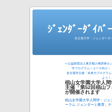
ｼﾞｪﾝﾀﾞｰﾀﾞｲ
名古屋大学・ジェンダーダ
« 公益財団法人東京都人権啓発セ
中プログラム＜ユース向け＞
名古屋市主催「未来力プログラム
よう！
椙山女学園大学人間
主催「第52回椙山フ
が開催されます
椙山女学園大学人間学・ジェ
ーラム ジェンダーと教育」チ